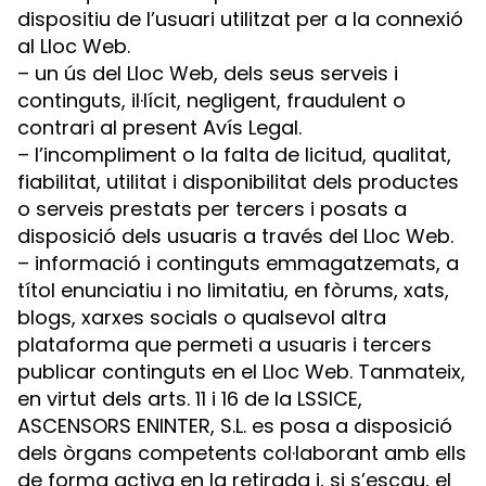
dispositiu de l’usuari utilitzat per a la connexió
al Lloc Web.
– un ús del Lloc Web, dels seus serveis i
continguts, il·lícit, negligent, fraudulent o
contrari al present Avís Legal.
– l’incompliment o la falta de licitud, qualitat,
fiabilitat, utilitat i disponibilitat dels productes
o serveis prestats per tercers i posats a
disposició dels usuaris a través del Lloc Web.
– informació i continguts emmagatzemats, a
títol enunciatiu i no limitatiu, en fòrums, xats,
blogs, xarxes socials o qualsevol altra
plataforma que permeti a usuaris i tercers
publicar continguts en el Lloc Web. Tanmateix,
en virtut dels arts. 11 i 16 de la LSSICE,
ASCENSORS ENINTER, S.L. es posa a disposició
dels òrgans competents col·laborant amb ells
de forma activa en la retirada i, si s’escau, el