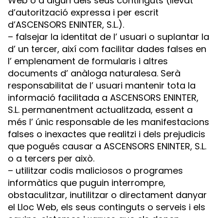
Web o a algun dels seus continguts (llevat
d’autorització expressa i per escrit
d’ASCENSORS ENINTER, S.L.).
– falsejar la identitat de l’ usuari o suplantar la
d’ un tercer, així com facilitar dades falses en
l’ emplenament de formularis i altres
documents d’ anàloga naturalesa. Serà
responsabilitat de l’ usuari mantenir tota la
informació facilitada a ASCENSORS ENINTER,
S.L. permanentment actualitzada, essent a
més l’ únic responsable de les manifestacions
falses o inexactes que realitzi i dels prejudicis
que pogués causar a ASCENSORS ENINTER, S.L.
o a tercers per això.
– utilitzar codis maliciosos o programes
informàtics que puguin interrompre,
obstaculitzar, inutilitzar o directament danyar
el Lloc Web, els seus continguts o serveis i els