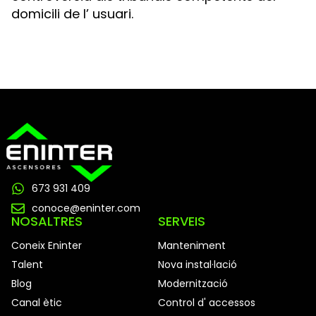
domicili de l’ usuari.
673 931 409
conoce@eninter.com
NOSALTRES
SERVEIS
Coneix Eninter
Manteniment
Talent
Nova instal·lació
Blog
Modernització
Canal ètic
Control d' accessos