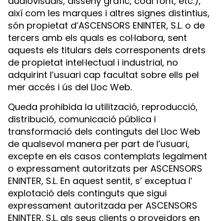
audiovisuals, disseny gràfic, codi font, etc.),
així com les marques i altres signes distintius,
són propietat d’ASCENSORS ENINTER, S.L. o de
tercers amb els quals es col·labora, sent
aquests els titulars dels corresponents drets
de propietat intel·lectual i industrial, no
adquirint l’usuari cap facultat sobre ells pel
mer accés i ús del Lloc Web.
Queda prohibida la utilització, reproducció,
distribució, comunicació pública i
transformació dels continguts del Lloc Web
de qualsevol manera per part de l’usuari,
excepte en els casos contemplats legalment
o expressament autoritzats per ASCENSORS
ENINTER, S.L. En aquest sentit, s’ exceptua l’
explotació dels continguts que sigui
expressament autoritzada per ASCENSORS
ENINTER, S.L. als seus clients o proveïdors en