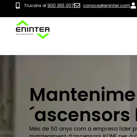
Trucans al
900 365 007
conoce@eninter.com
Mantenime
´ascensors
Més de 50 anys com a empresa líder pr
manteniment d’ascensors KONE per a c