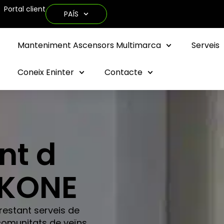
Portal client
PAÍS
Manteniment Ascensors Multimarca
Serveis
Coneix Eninter
Contacte
nt d
 KONE
estant serveis de
omunitats de veïns,