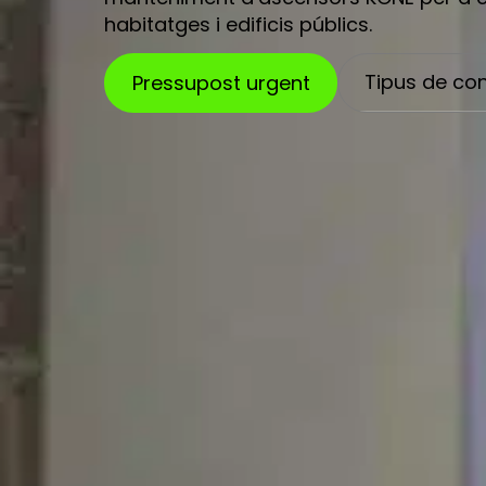
habitatges i edificis públics.
Tipus de co
Pressupost urgent