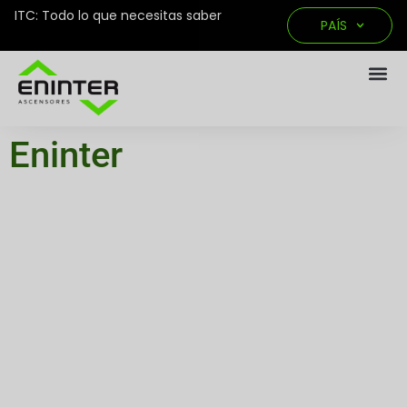
ITC: Todo lo que necesitas saber
PAÍS
Eninter