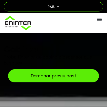
PAÍS
Cabines
Troba l’interior de cabina d’ascensor que
busques
Demanar pressupost