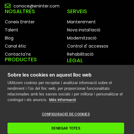
conoce@eninter.com
NOSALTRES
SERVEIS
Coneix Eninter
Manteniment
Talent
Nova instal·lació
Blog
Modernització
Canal ètic
Control d' accessos
Contacta'ns
Rehabilitació
PRODUCTES
LEGAL
Ascensors
Avís legal
Sobre les cookies en aquest lloc web
Cabines
Política de cookies
Utilitzem cookies per recopilar i analitzar informació sobre el
Portes automàtiques
Política de privacitat
rendiment i l’ús del lloc web, per proporcionar funcionalitats
Accessibilitat
relacionades amb les xarxes socials i per millorar i personalitzar el
Resums anuals
contingut i els anuncis.
Més informació
Política Eninter
Sitemap
CONFIGURACIÓ DE COOKIES
DENEGAR TOTES
©2026 Ascensores Eninter SLU.
Tots els drets reservats