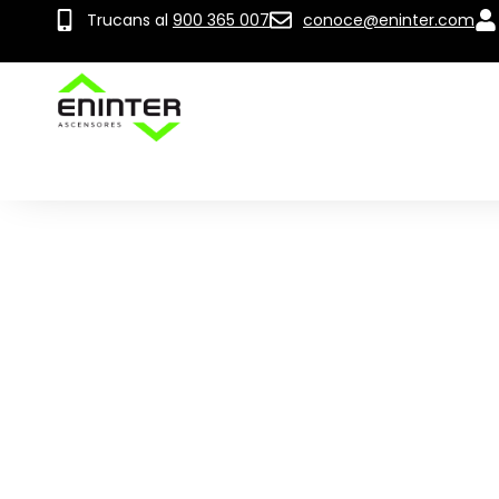
Trucans al
900 365 007
conoce@eninter.com