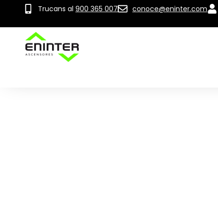
Trucans al
900 365 007
conoce@eninter.com