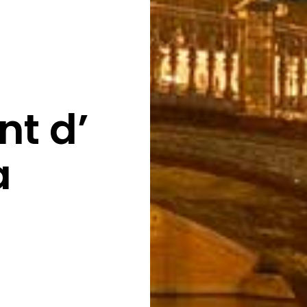
t d’
a