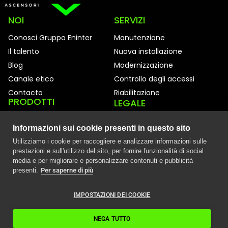
NOI
SERVIZI
Conosci Gruppo Eninter
Manutenzione
Il talento
Nuova installazione
Blog
Modernizzazione
Canale etico
Controllo degli accessi
Contacto
Riabilitazione
PRODOTTI
LEGALE
Ascensori
Avviso legale
Informazioni sui cookie presenti in questo sito
Cabine
Politica sui cookie
Utilizziamo i cookie per raccogliere e analizzare informazioni sulle
Informativa sulla privacy
prestazioni e sull'utilizzo del sito, per fornire funzionalità di social
media e per migliorare e personalizzare contenuti e pubblicità
Riassunti annuali
presenti.
Per saperne di più
Politica Eninter
Mappa del sito
IMPOSTAZIONI DEI COOKIE
NEGA TUTTO
©2026 Ascensores Eninter SLU.
Tutti i diritti riservati.