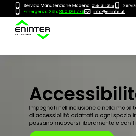
Servizio Manutenzione Modena:
059 311 355
Servi
Emergenza 24h:
800 126 776
info@eninter.it
Accessibili
Impegnati nell’inclusione e nella mobili
di accessibilità adattati a ogni spazio 
possano muoversi liberamente e con fi