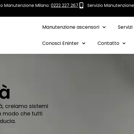
zio Manutenzione Milano:
0222 227 267
Servizio Manutenzion
Manutenzione ascensori
Servizi
Conosci Eninter
Contatto
tà
tà, creiamo sistemi
in modo che tutti
ducia.