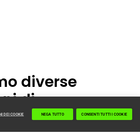
mo diverse
ni di
ibilità
I DEI COOKIE
NEGA TUTTO
CONSENTI TUTTI I COOKIE
na questione prioritaria per noi. In
ogettiamo, produciamo e