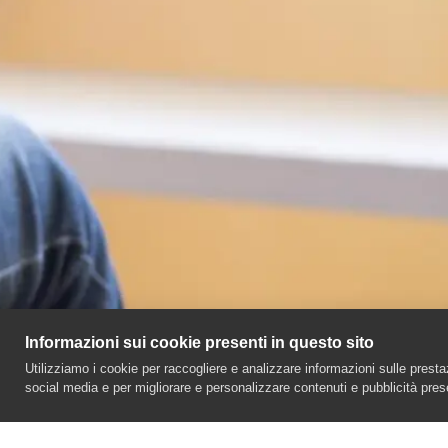
Informazioni sui cookie presenti in questo sito
Utilizziamo i cookie per raccogliere e analizzare informazioni sulle prestazio
social media e per migliorare e personalizzare contenuti e pubblicità pres