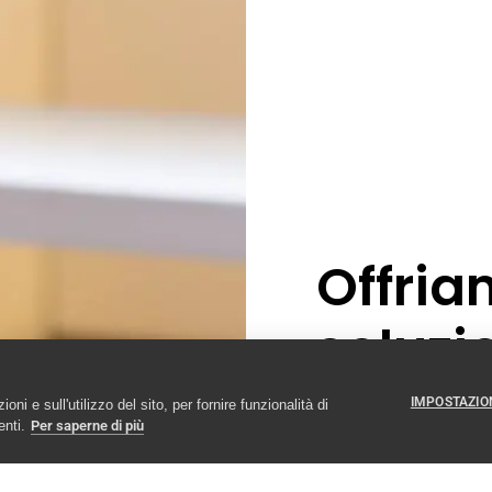
Offria
soluzio
access
IMPOSTAZION
ni e sull'utilizzo del sito, per fornire funzionalità di
enti.
Per saperne di più
L’accessibilità è u
questo senso, pr