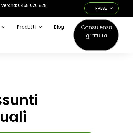
e Verona:
0458 620 828
PAESE
Consulenza
Prodotti
Blog
gratuita
ssunti
uali