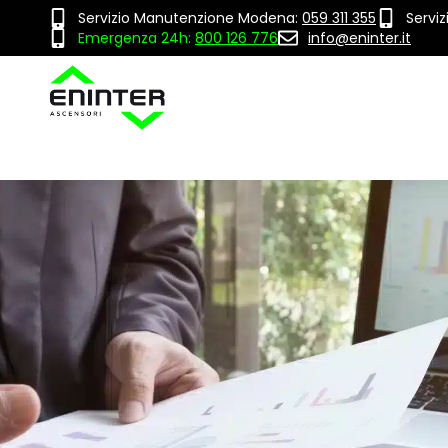
Servizio Manutenzione Modena:
059 311 355
Servi
Emergenza 24h:
800 126 776
info@eninter.it