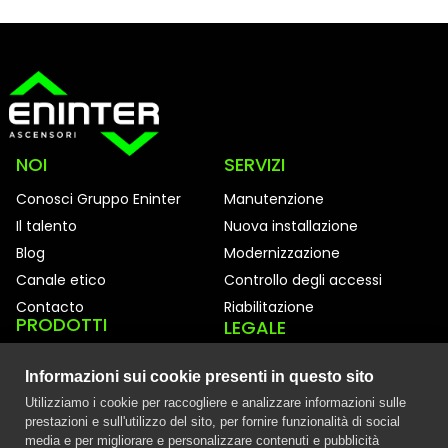
NOI
SERVIZI
Conosci Gruppo Eninter
Manutenzione
Il talento
Nuova installazione
Blog
Modernizzazione
Canale etico
Controllo degli accessi
Contacto
Riabilitazione
PRODOTTI
LEGALE
Ascensori
Avviso legale
Informazioni sui cookie presenti in questo sito
Cabine
Politica sui cookie
Utilizziamo i cookie per raccogliere e analizzare informazioni sulle
Informativa sulla privacy
prestazioni e sull'utilizzo del sito, per fornire funzionalità di social
media e per migliorare e personalizzare contenuti e pubblicità
Riassunti annuali