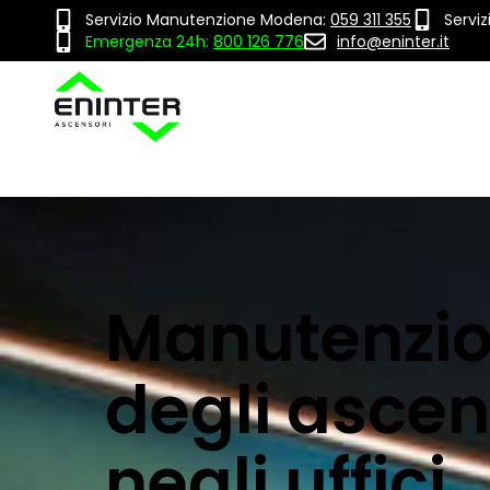
Servizio Manutenzione Modena:
059 311 355
Servi
Emergenza 24h:
800 126 776
info@eninter.it
Manutenzi
degli ascen
negli uffici