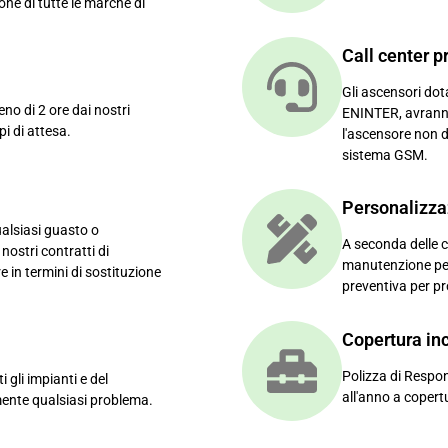
ne di tutte le marche di
Call center p
Gli ascensori dota
eno di 2 ore dai nostri
ENINTER, avranno
pi di attesa.
l'ascensore non d
sistema GSM.
Personalizza
ualsiasi guasto o
A seconda delle c
ostri contratti di
manutenzione per
 in termini di sostituzione
preventiva per pr
Copertura inc
Polizza di Respon
gli impianti e del
all'anno a copertu
mente qualsiasi problema.