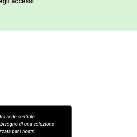
egli accessi
tra sede centrale
Eninter è stato un 
bisogno di una soluzione
fondamentale nella
zzata per i nostri
diversi edifici che 