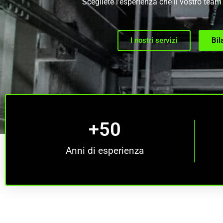
Scegliete l’esperienza che il vostro team 
I nostri servizi
Bil
+
50
Anni di esperienza