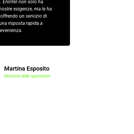
. Eninter non solo ha
impegno e la loro 
 nostre esigenze, ma le ha
sono essenziali per
 offrendo un servizio di
sicurezza e la sod
 una risposta rapida a
residenti. Non esite
 evenienza.
raccomandarli.
Luca
Martina Esposito
Amminis
Direttore delle operazioni
propriet