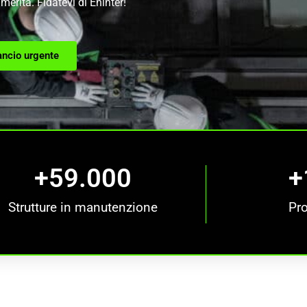
merita. Fidatevi di Eninter!
ancio urgente
+
59.000
+
Strutture in manutenzione
Pro