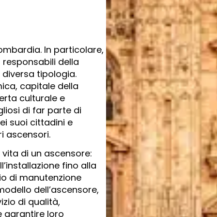
ombardia. In particolare,
 responsabili della
diversa tipologia.
ca, capitale della
rta culturale e
osi di far parte di
i suoi cittadini e
ri ascensori.
a vita di un ascensore:
’installazione fino alla
zio di manutenzione
odello dell’ascensore,
zio di qualità,
e garantire loro