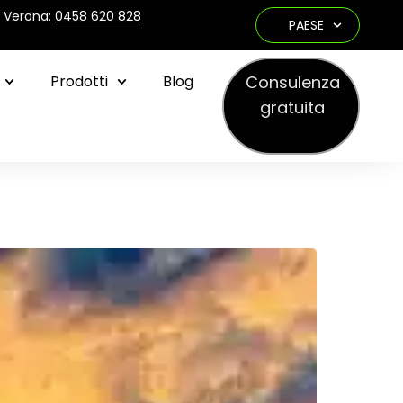
e Verona:
0458 620 828
PAESE
Consulenza
Prodotti
Blog
gratuita