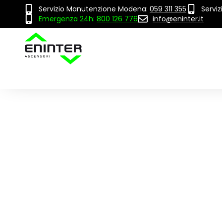
Servizio Manutenzione Modena:
059 311 355
Servi
Emergenza 24h:
800 126 776
info@eninter.it