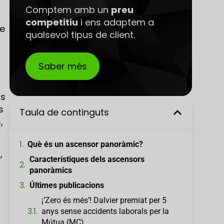
Comptem amb un
preu
competitiu
i ens adaptem a
de
qualsevol tipus de client.
Saber més
ls
s
Taula de continguts
,
Què és un ascensor panoràmic?
,
Característiques dels ascensors
panoràmics
Últimes publicacions
¡’Zero és més’! Dalvier premiat per 5
anys sense accidents laborals per la
Mútua (MC)