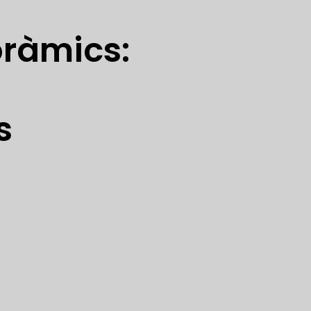
ràmics:
s