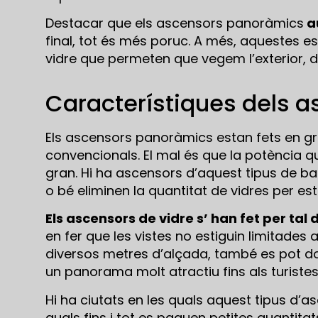
Destacar que els ascensors panoràmics
au
final, tot és més poruc. A més, aquestes e
vidre que permeten que vegem l’exterior, 
Característiques dels 
Els ascensors panoràmics estan fets en g
convencionals. El mal és que la potència 
gran. Hi ha ascensors d’aquest tipus de ba
o bé eliminen la quantitat de vidres per est
Els ascensors de vidre s’ han fet per tal 
en fer que les vistes no estiguin limitades a
diversos metres d’alçada, també es pot do
un panorama molt atractiu fins als turistes
Hi ha ciutats en les quals aquest tipus d’
quals fins i tot es paguen petites quantita