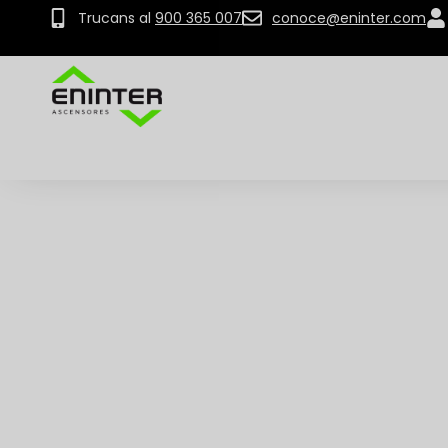
Trucans al
900 365 007
conoce@eninter.com