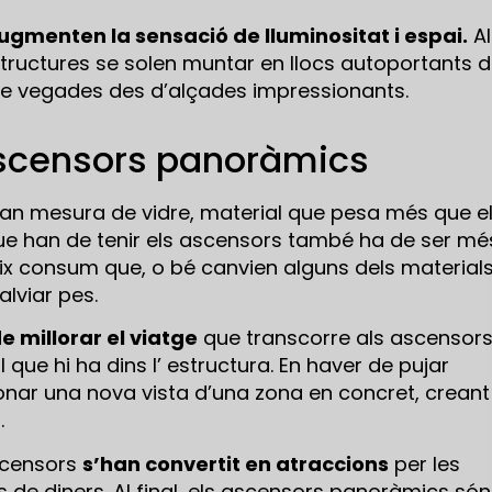
gmenten la sensació de lluminositat i espai.
Al
structures se solen muntar en llocs autoportants 
de vegades des d’alçades impressionants.
ascensors panoràmics
ran mesura de vidre, material que pesa més que e
que han de tenir els ascensors també ha de ser mé
ix consum que, o bé canvien alguns dels materials
alviar pes.
de millorar el viatge
que transcorre als ascensors
l que hi ha dins l’ estructura. En haver de pujar
nar una nova vista d’una zona en concret, creant
.
ascensors
s’han convertit en atraccions
per les
ts de diners. Al final, els ascensors panoràmics són