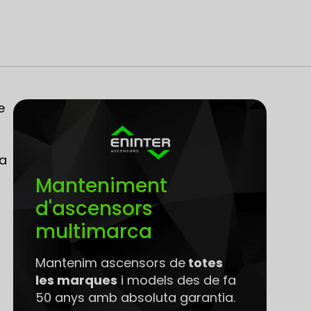
e
ra
Manteniment
d'ascensors
multimarca
Mantenim ascensors de
totes
les marques
i models des de fa
50 anys amb absoluta garantia.