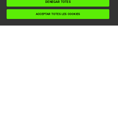
Llegir article
DENEGAR TOTES
ACCEPTAR TOTES LES COOKIES
¡’Zero és més’! Dalvier premiat per 5 anys
sense accidents laborals per la Mútua (MC)