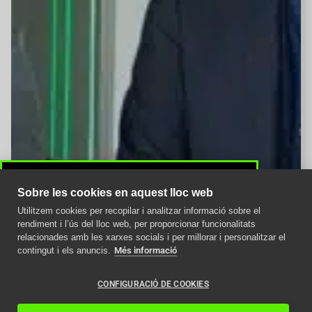
Sobre les cookies en aquest lloc web
Utilitzem cookies per recopilar i analitzar informació sobre el
Avís important
rendiment i l’ús del lloc web, per proporcionar funcionalitats
relacionades amb les xarxes socials i per millorar i personalitzar el
Com afecta la nova
contingut i els anuncis.
Més informació
normativa ITC als
ascensors en 2024
CONFIGURACIÓ DE COOKIES