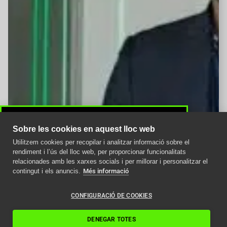
Sobre les cookies en aquest lloc web
Utilitzem cookies per recopilar i analitzar informació sobre el
Avís important
rendiment i l’ús del lloc web, per proporcionar funcionalitats
relacionades amb les xarxes socials i per millorar i personalitzar el
Com afecta la nova
contingut i els anuncis.
Més informació
normativa ITC als
ascensors en 2024
CONFIGURACIÓ DE COOKIES
Llegir article
DENEGAR TOTES