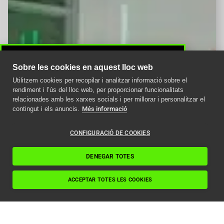
Sobre les cookies en aquest lloc web
Utilitzem cookies per recopilar i analitzar informació sobre el
Avís important
rendiment i l’ús del lloc web, per proporcionar funcionalitats
relacionades amb les xarxes socials i per millorar i personalitzar el
Com afecta la nova
contingut i els anuncis.
Més informació
normativa ITC als
ascensors en 2024
CONFIGURACIÓ DE COOKIES
Llegir article
DENEGAR TOTES
ACCEPTAR TOTES LES COOKIES