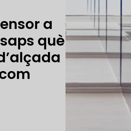
censor a
¿saps què
 d’alçada
i com