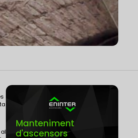
es
ta
Manteniment
d'ascensors
 al