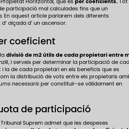
 de Propietat Horitzontal, que és
per coeficients.
Tot 
e participació mal calculades fins que un
a. En aquest article parlarem dels diferents
t d’ alçada d’ un ascensor.
r coeficient
 la
divisió de m2 útils de cada propietari entre 
zill, i serveix per determinar la participació de ca
 i la de cada propietari en els beneficis que es
 com la distribució de vots entre els propietaris am
ums necessaris
per constituir-se vàlidament en
quota de participació
el Tribunal Suprem admet que les despeses