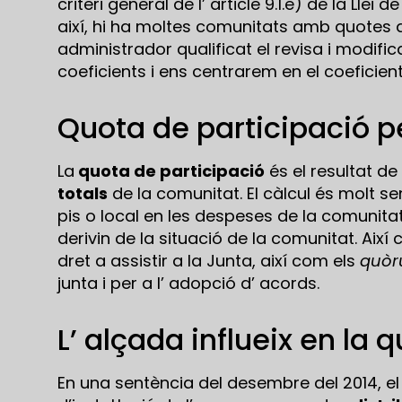
criteri general de l’ article 9.1.e) de la Llei
així, hi ha moltes comunitats amb quotes d
administrador qualificat el revisa i modific
coeficients i ens centrarem en el coeficien
Quota de participació pe
La
quota de participació
és el resultat de
totals
de la comunitat. El càlcul és molt sen
pis o local en les despeses de la comunitat
derivin de la situació de la comunitat. Així
dret a assistir a la Junta, així com els
quòr
junta i per a l’ adopció d’ acords.
L’ alçada influeix en la 
En una sentència del desembre del 2014, 