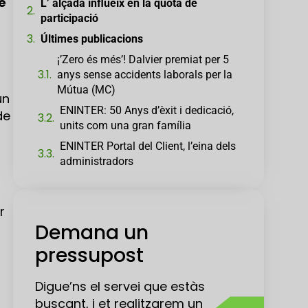
e
L’ alçada influeix en la quota de
participació
Últimes publicacions
¡’Zero és més’! Dalvier premiat per 5
anys sense accidents laborals per la
Mútua (MC)
un
ENINTER: 50 Anys d’èxit i dedicació,
de
units com una gran família
ENINTER Portal del Client, l’eina dels
administradors
r
Demana un
pressupost
Digue’ns el servei que estàs
buscant, i et realitzarem un