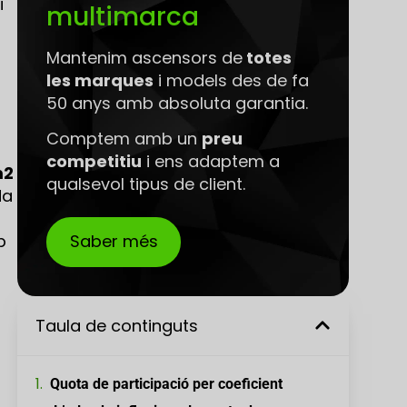
i
multimarca
Mantenim ascensors de
totes
les marques
i models des de fa
50 anys amb absoluta garantia.
Comptem amb un
preu
competitiu
i ens adaptem a
m2
qualsevol tipus de client.
da
Saber més
b
Taula de continguts
Quota de participació per coeficient