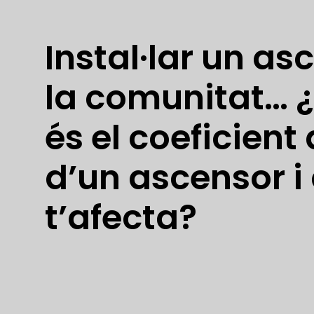
Instal·lar un as
la comunitat… 
és el coeficient
d’un ascensor 
t’afecta?