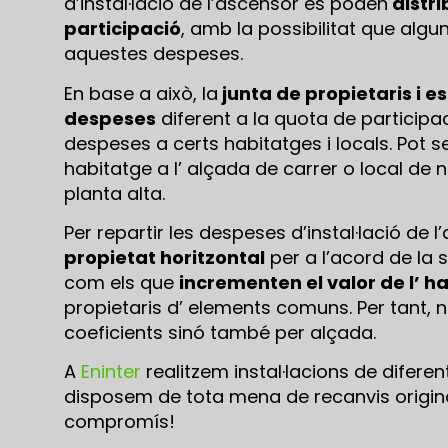
d’instal·lació de l’ascensor es poden
distri
participació
, amb la possibilitat que algu
aquestes despeses.
En base a això, la
junta de propietaris i e
despeses
diferent a la quota de participac
despeses a certs habitatges i locals. Pot s
habitatge a l’ alçada de carrer o local de
planta alta.
Per repartir les despeses d’instal·lació de 
propietat horitzontal
per a l’acord de la s
com els que
incrementen el valor de l’ hab
propietaris d’ elements comuns. Per tant, 
coeficients sinó també per alçada.
A
Eninter
realitzem instal·lacions de difere
disposem de tota mena de recanvis origina
compromís!