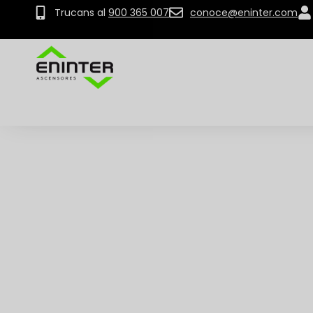
Trucans al
900 365 007
conoce@eninter.com