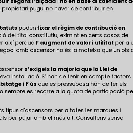
buir segons l’alçada
i
no en base al coeficient d
n propietari pugui no haver de contribuir en
statuts
poden
fixar el règim de contribució en
ió del títol constitutiu, eximint en certs casos de
er així perquè
l’ augment de valor i utilitat
per a 
 negoci amb ascensor no és la mateixa que un pis 
l’ascensor
s’exigeix la majoria que la Llei de
eva instal·lació. S’ han de tenir en compte factors
itatge i l’ ús
que es pressuposa han de fer els
no sempre es recorre a la quota de participació pe
nts tipus d’ascensors per a totes les marques i
ls per pujar amb el més alt. Consúltens sense