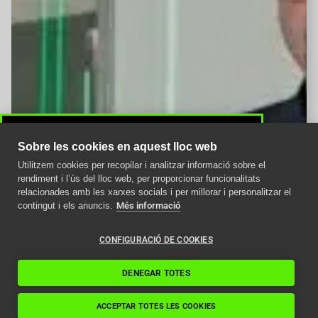
Sobre les cookies en aquest lloc web
Utilitzem cookies per recopilar i analitzar informació sobre el
Avís important
rendiment i l’ús del lloc web, per proporcionar funcionalitats
relacionades amb les xarxes socials i per millorar i personalitzar el
Com afecta la nova
contingut i els anuncis.
Més informació
normativa ITC als
ascensors en 2024
CONFIGURACIÓ DE COOKIES
Llegir article
DENEGAR TOTES
ACCEPTAR TOTES LES COOKIES