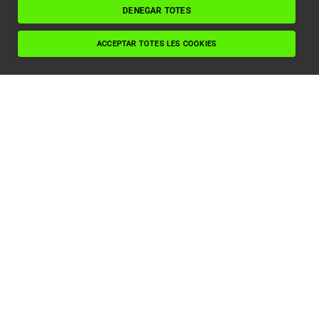
Llegir article
DENEGAR TOTES
ACCEPTAR TOTES LES COOKIES