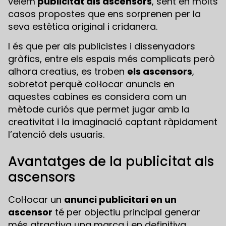
veiem
publicitat als ascensors
, sent en molts
casos propostes que ens sorprenen per la
seva estètica original i cridanera.
I és que per als publicistes i dissenyadors
gràfics, entre els espais més complicats però
alhora creatius, es troben
els ascensors
,
sobretot perquè col·locar anuncis en
aquestes cabines es considera com un
mètode curiós que permet jugar amb la
creativitat i la imaginació captant ràpidament
l’atenció dels usuaris.
Avantatges de la publicitat als
ascensors
Col·locar un
anunci publicitari en un
ascensor
té per objectiu principal generar
més atractiva una marca i en definitiva