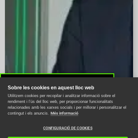
Sobre les cookies en aquest lloc web
Utilitzem cookies per recopilar i analitzar informació sobre el
Avís important
rendiment i l’ús del lloc web, per proporcionar funcionalitats
relacionades amb les xarxes socials i per millorar i personalitzar el
Com afecta la nova
contingut i els anuncis.
Més informació
normativa ITC als
ascensors en 2024
CONFIGURACIÓ DE COOKIES