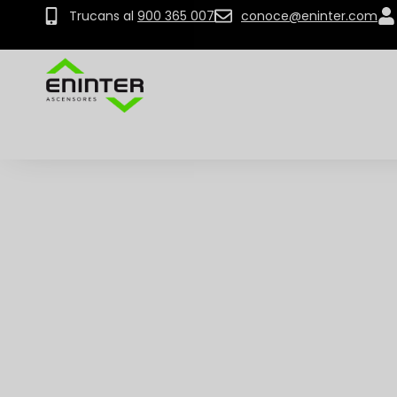
Trucans al
900 365 007
conoce@eninter.com