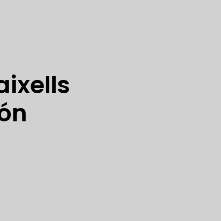
ixells
món