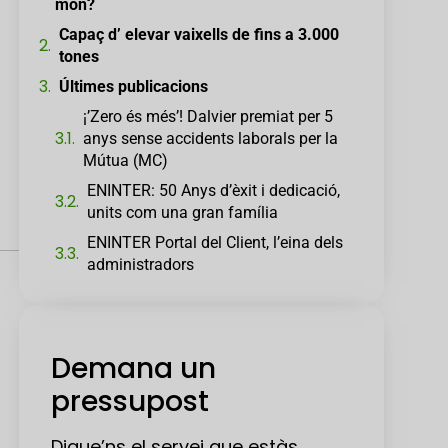
món?
Capaç d’ elevar vaixells de fins a 3.000
tones
Últimes publicacions
¡’Zero és més’! Dalvier premiat per 5
anys sense accidents laborals per la
Mútua (MC)
ENINTER: 50 Anys d’èxit i dedicació,
units com una gran família
ENINTER Portal del Client, l’eina dels
administradors
Demana un
pressupost
Digue’ns el servei que estàs