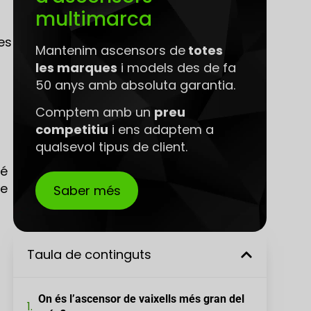
multimarca
es
Mantenim ascensors de
totes
les marques
i models des de fa
50 anys amb absoluta garantia.
Comptem amb un
preu
competitiu
i ens adaptem a
qualsevol tipus de client.
sé
de
Saber més
Taula de continguts
On és l’ascensor de vaixells més gran del