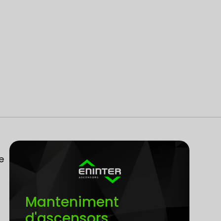
e
Manteniment
d'ascensors