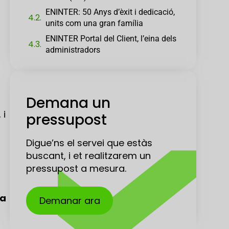
ENINTER: 50 Anys d’èxit i dedicació,
units com una gran família
ENINTER Portal del Client, l’eina dels
administradors
Demana un
 i
pressupost
Digue’ns el servei que estàs
buscant, i et realitzarem un
pressupost a mesura.
 a
Demanar ara