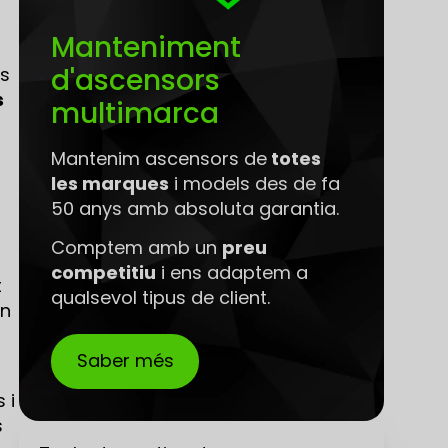
Manteniment
d'ascensors
es
s
multimarca
Mantenim ascensors de
totes
les marques
i models des de fa
50 anys amb absoluta garantia.
Comptem amb un
preu
competitiu
i ens adaptem a
t
qualsevol tipus de client.
en
Saber més
 i
s