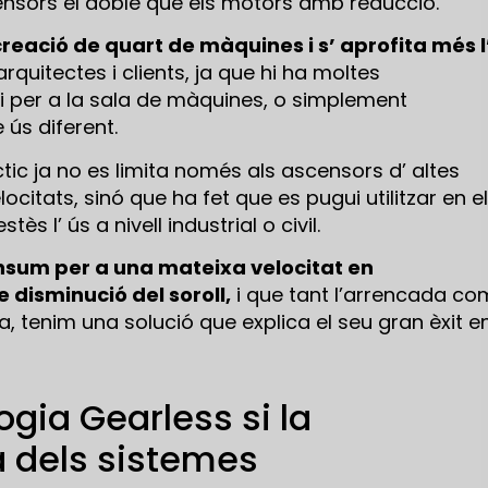
censors el doble que els motors amb reducció.
 creació de quart de màquines i s’ aprofita més l
quitectes i clients, ja que hi ha moltes
 per a la sala de màquines, o simplement
 ús diferent.
àctic ja no es limita només als ascensors d’ altes
citats, sinó que ha fet que es pugui utilitzar en e
ès l’ ús a nivell industrial o civil.
nsum per a una mateixa velocitat en
 disminució del soroll,
i que tant l’arrencada co
 tenim una solució que explica el seu gran èxit e
gia Gearless si la
 dels sistemes