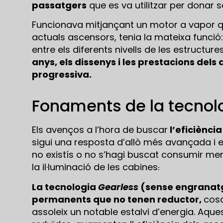
passatgers
que es va utilitzar per donar
Funcionava mitjançant un motor a vapor q
actuals ascensors, tenia la mateixa funció
entre els diferents nivells de les estructures
anys, els dissenys i les prestacions del
progressiva.
Fonaments de la tecnol
Els avenços a l’hora de buscar
l’eficiènci
sigui una resposta d’allò més avançada i ef
no existís o no s’hagi buscat consumir me
la il·luminació de les cabines
.
La tecnologia
Gearless
(sense engranatge
permanents que no tenen reductor,
cosa
assoleix un notable estalvi d’energia. Aq