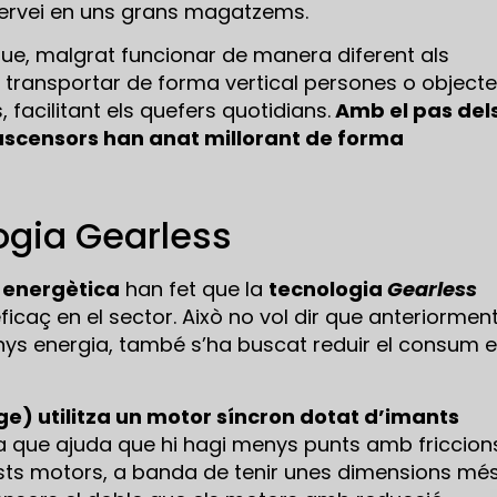
 servei en uns grans magatzems.
ue, malgrat funcionar de manera diferent als
: transportar de forma vertical persones o object
, facilitant els quefers quotidians.
Amb el pas del
s ascensors han anat millorant de forma
ogia Gearless
a energètica
han fet que la
tecnologia
Gearless
icaç en el sector. Això no vol dir que anteriormen
nys energia, també s’ha buscat reduir el consum 
) utilitza un motor síncron dotat d’imants
 que ajuda que hi hagi menys punts amb friccions
uests motors, a banda de tenir unes dimensions mé