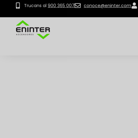
Trucans al
900 365 007
conoce@eninter.com