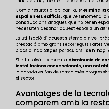
reduïdes, augmenten l’ eficiència dels as
Com a resultat d’ aplicar-la,
s’ elimina la
espai en els edificis,
que ve fenomenal a ar
construccions antigues que no tenen espai
necessiten destinar aquest espai a un altre
La utilització d’ aquest sistema a nivell pr
prestació amb grans recorreguts i altes velo
blocs d’ habitatges particulars i se n’ hagi est
Si a tot això li sumem la
disminució de co
instal·lacions convencionals, una notable
la parada es fan de forma més progressiva,
el sector.
Avantatges de la tecnolo
comparem amb la resta