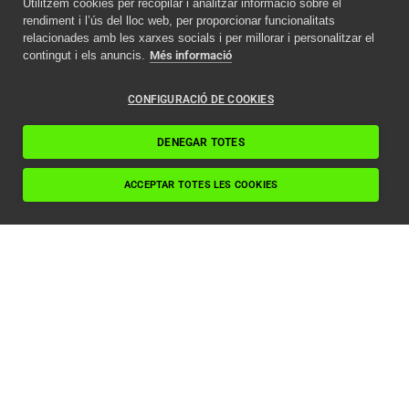
Utilitzem cookies per recopilar i analitzar informació sobre el
Avís important
rendiment i l’ús del lloc web, per proporcionar funcionalitats
relacionades amb les xarxes socials i per millorar i personalitzar el
Com afecta la nova
contingut i els anuncis.
Més informació
normativa ITC als
ascensors en 2024
CONFIGURACIÓ DE COOKIES
Llegir article
DENEGAR TOTES
ACCEPTAR TOTES LES COOKIES