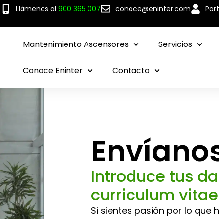
p
Llámenos al
900 365 007
conoce@eninter.com
Port
Mantenimiento Ascensores
Servicios
Conoce Eninter
Contacto
Envíanos
Introduce tus da
curriculum vitae
Si sientes pasión por lo que 