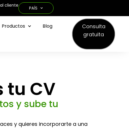
al cliente
PAÍS
Consulta
Productos
Blog
gratuita
 tu CV
tos y sube tu
haces y quieres incorporarte a una