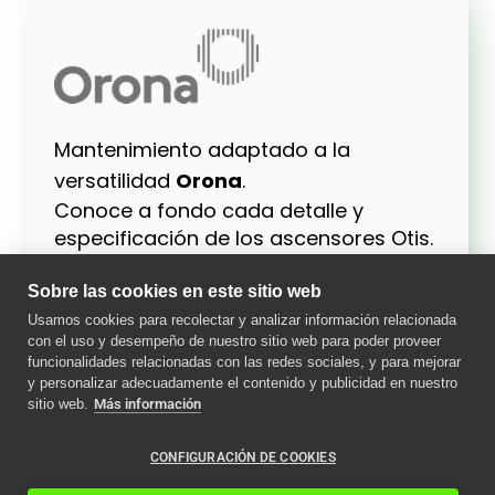
Mantenimiento adaptado a la
versatilidad
Orona
.
Conoce a fondo cada detalle y
especificación de los ascensores Otis.
Nuestro servicio garantiza un
mantenimiento óptimo, enfocado en
Sobre las cookies en este sitio web
la seguridad y eficiencia que esta
Usamos cookies para recolectar y analizar información relacionada
con el uso y desempeño de nuestro sitio web para poder proveer
marca líder representa.
funcionalidades relacionadas con las redes sociales, y para mejorar
y personalizar adecuadamente el contenido y publicidad en nuestro
sitio web.
Más información
Pedir presupuesto
CONFIGURACIÓN DE COOKIES
Más info