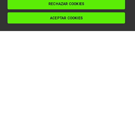
RECHAZAR COOKIES
ACEPTAR COOKIES
Soluciones específicas para
ti
Damos solución a todos los problemas de
movilidad que requiera tu perfil.
Podemos ayudarte