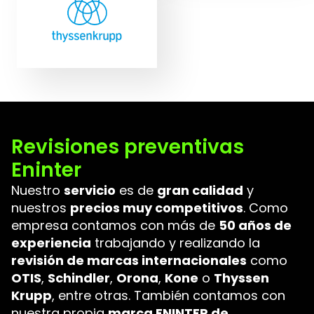
Revisiones preventivas
Eninter
Nuestro
servicio
es de
gran calidad
y
nuestros
precios muy competitivos
. Como
empresa contamos con más de
50 años de
experiencia
trabajando y realizando la
revisión de marcas internacionales
como
OTIS
,
Schindler
,
Orona
,
Kone
o
Thyssen
Krupp
, entre otras. También contamos con
nuestra propia
marca ENINTER de