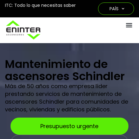
ITC: Todo lo que necesitas saber
PAÍS
Mantenimiento de
ascensores Schindler
Más de 50 años como empresa líder
prestando servicios de mantenimiento de
ascensores Schindler para comunidades de
vecinos, viviendas y edificios públicos.
Presupuesto urgente