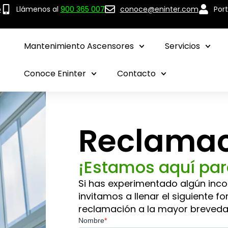
p
Llámenos al
900 365 007
conoce@eninter.com
Port
Mantenimiento Ascensores
Servicios
Conoce Eninter
Contacto
Reclamac
¡Estamos aquí par
Si has experimentado algún incon
invitamos a llenar el siguiente f
reclamación a la mayor breveda