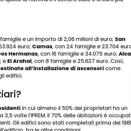
famiglie e un importo di 2,06 milioni di euro;
San
 53.924 euro;
Camas
, con 24 famiglie e 23.704 eur
Dos Hermanas
, con 16 famiglie e 34.075 euro;
Alca
; e
El Arahal
, con 8 famiglie e 25.627 euro. Così,
estinate all’installazione di ascensori
come
 edifici.
ziari?
esidenti
in cui almeno il 50% dei proprietari ha un
3,5 volte l’IPREM. Il 70% delle abitazioni è occupa
enti. Gli edifici sono stati completati prima del 198
edificio, tra le altre condizioni.