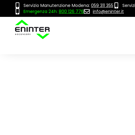
Servizio Manutenzione Modena:
059 311 355
Servi
Emergenza 24h:
800 126 776
info@eninter.it