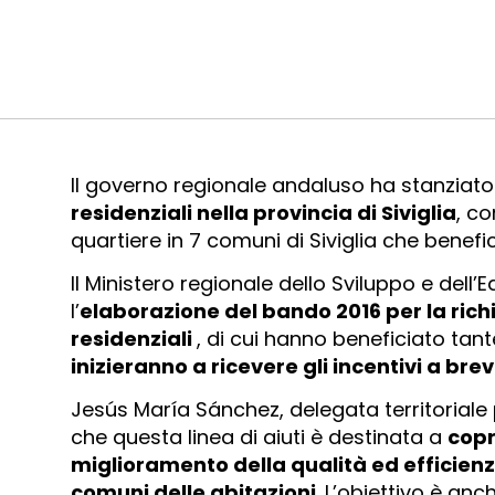
Il governo regionale andaluso ha stanziat
residenziali nella provincia di Siviglia
, co
quartiere in 7 comuni di Siviglia che benef
Il Ministero regionale dello Sviluppo e dell’E
l’
elaborazione del bando 2016 per la richie
residenziali
, di cui hanno beneficiato tante
inizieranno a ricevere gli incentivi a bre
Jesús María Sánchez, delegata territoriale pe
che questa linea di aiuti è destinata a
copr
miglioramento della qualità ed efficienz
comuni delle abitazioni
. L’obiettivo è anch