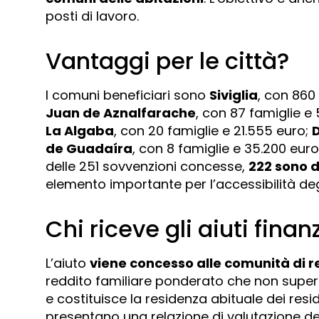
posti di lavoro.
Vantaggi per le città?
I comuni beneficiari sono
Siviglia
, con 860 
Juan de Aznalfarache
, con 87 famiglie e
La Algaba
, con 20 famiglie e 21.555 euro;
de Guadaíra
, con 8 famiglie e 35.200 euro
delle 251 sovvenzioni concesse,
222 sono d
elemento importante per l’accessibilità degli
Chi riceve gli aiuti finan
L’aiuto
viene concesso alle comunità di r
reddito familiare ponderato che non supera 
e costituisce la residenza abituale dei resid
presentano una relazione di valutazione dell’