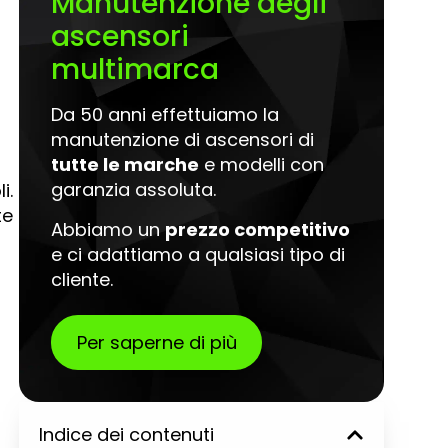
Manutenzione degli
ascensori
multimarca
Da 50 anni effettuiamo la
manutenzione di ascensori di
tutte le marche
e modelli con
garanzia assoluta.
i.
te
Abbiamo un
prezzo competitivo
e ci adattiamo a qualsiasi tipo di
cliente.
Per saperne di più
Indice dei contenuti