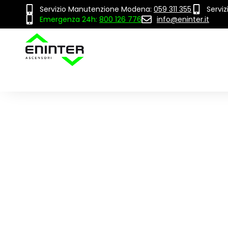
Servizio Manutenzione Modena:
059 311 355
Servi
Emergenza 24h:
800 126 776
info@eninter.it