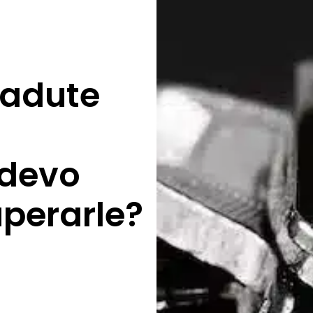
cadute
 devo
uperarle?