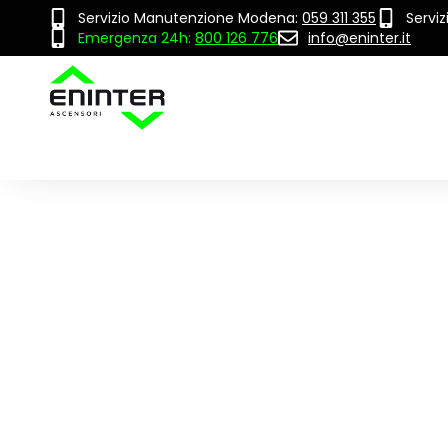
Servizio Manutenzione Modena:
059 311 355
Servi
Emergenza 24h:
800 126 776
info@eninter.it