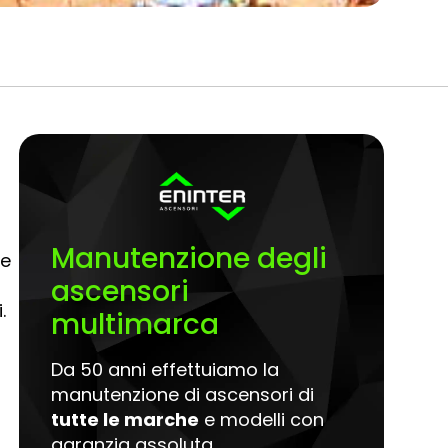
Manutenzione degli
me
ascensori
.
multimarca
Da 50 anni effettuiamo la
manutenzione di ascensori di
tutte le marche
e modelli con
garanzia assoluta.