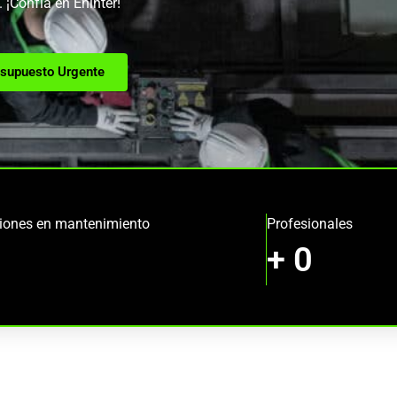
 ¡Confía en Eninter!
supuesto Urgente
ciones en mantenimiento
Profesionales
+
0