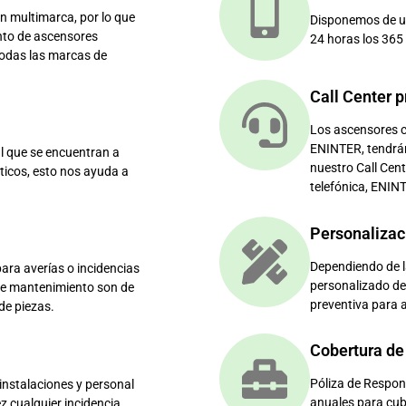
 multimarca, por lo que
Disponemos de un 
nto de ascensores
24 horas los 365 
todas las marcas de
Call Center p
Los ascensores c
ENINTER, tendrá
l que se encuentran a
nuestro Call Cent
ticos, esto nos ayuda a
telefónica, ENIN
Personalizac
Dependiendo de l
ara averías o incidencias
personalizado de
 de mantenimiento son de
preventiva para a
de piezas.
Cobertura de
Póliza de Respon
instalaciones y personal
anuales para cubr
 cualquier incidencia.