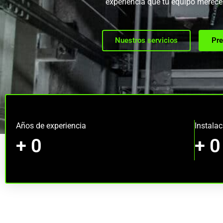
experiencia que tu equipo merece.
Nuestros servicios
Pre
Años de experiencia
Instala
+
0
+
0