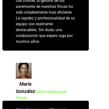
con Eninter, la gestión de los
ascensores de nuestras fincas ha
sido notablemente más eficiente.
La rapidez y profesionalidad de su
equipo son realmente
destacables. Sin duda, una
colaboración que espero siga por
muchos años.
María
González
Administradora de
Fincas