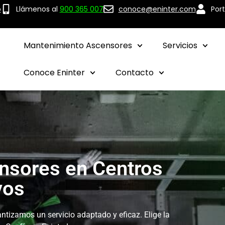
p
Llámenos al
900 365 007
conoce@eninter.com
Port
Mantenimiento Ascensores
Servicios
Conoce Eninter
Contacto
nsores en Centros
vos
ntizamos un servicio adaptado y eficaz. Elige la