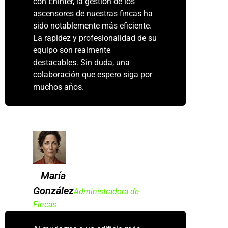
con Eninter, la gestión de los
ascensores de nuestras fincas ha
sido notablemente más eficiente.
La rapidez y profesionalidad de su
equipo son realmente
destacables. Sin duda, una
colaboración que espero siga por
muchos años.
María
González
Administradora de
Fincas