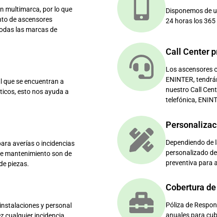
 multimarca, por lo que
Disponemos de un 
nto de ascensores
24 horas los 365 
todas las marcas de
Call Center p
Los ascensores c
ENINTER, tendrá
l que se encuentran a
nuestro Call Cent
ticos, esto nos ayuda a
telefónica, ENIN
Personalizac
Dependiendo de l
ara averías o incidencias
personalizado de
 de mantenimiento son de
preventiva para a
de piezas.
Cobertura de
Póliza de Respon
instalaciones y personal
anuales para cubr
 cualquier incidencia.