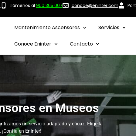
p
Llámenos al
900 365 007
conoce@eninter.com
Port
Mantenimiento Ascensores
Servicios
Conoce Eninter
Contacto
ensores en Museos
ntizamos un servicio adaptado y eficaz. Elige la
 ¡Confía en Eninter!