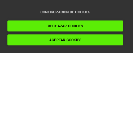
CONFIGURACIÓN DE COOKIES
RECHAZAR COOKIES
673 931 409
conoce@eninter.com
ACEPTAR COOKIES
NOSOTROS
SERVICIOS
Conoce Eninter
Mantenimiento
Talento
Nueva instalación
Blog
Modernización
Canal ético
Control de accesos
Contáctanos
Rehabilitación
PRODUCTOS
LEGAL
Ascensores
Aviso legal
Cabinas
Política de cookies
Puertas automáticas
Política de privacidad
Accesibilidad
Resúmenes anuales