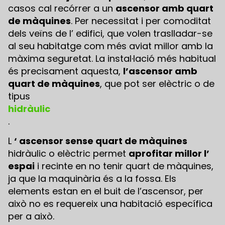
casos cal recórrer a un
ascensor amb quart
de màquines
. Per necessitat i per comoditat
dels veïns de l’ edifici, que volen traslladar-se
al seu habitatge com més aviat millor amb la
màxima seguretat. La instal·lació més habitual
és precisament aquesta,
l’ascensor amb
quart de màquines
, que pot ser elèctric o de
tipus
hidràulic
.
L
‘ ascensor sense quart de màquines
hidràulic o elèctric permet
aprofitar millor l’
espai
i recinte en no tenir quart de màquines,
ja que la maquinària és a la fossa. Els
elements estan en el buit de l’ascensor, per
això no es requereix una habitació específica
per a això.