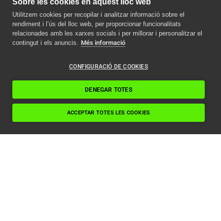
Sobre les cookies en aquest lloc web
Utilitzem cookies per recopilar i analitzar informació sobre el
Avís important
rendiment i l’ús del lloc web, per proporcionar funcionalitats
relacionades amb les xarxes socials i per millorar i personalitzar el
Com afecta la nova
contingut i els anuncis.
Més informació
normativa ITC als
ascensors en 2024
CONFIGURACIÓ DE COOKIES
Llegir article
DENEGAR TOTES
ACCEPTAR TOTES LES COOKIES