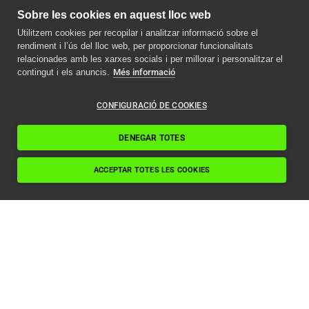
Sobre les cookies en aquest lloc web
Utilitzem cookies per recopilar i analitzar informació sobre el
Avís important
rendiment i l’ús del lloc web, per proporcionar funcionalitats
relacionades amb les xarxes socials i per millorar i personalitzar el
Com afecta la nova
contingut i els anuncis.
Més informació
normativa ITC als
ascensors en 2024
CONFIGURACIÓ DE COOKIES
Llegir article
DENEGAR TOTES
ACCEPTAR TOTES LES COOKIES