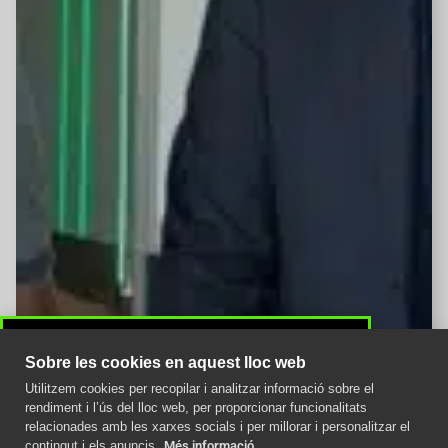
Sobre les cookies en aquest lloc web
Utilitzem cookies per recopilar i analitzar informació sobre el
Avís important
rendiment i l’ús del lloc web, per proporcionar funcionalitats
relacionades amb les xarxes socials i per millorar i personalitzar el
Com afecta la nova
contingut i els anuncis.
Més informació