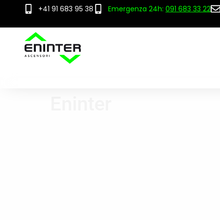
+41 91 683 95 38
Emergenza 24h:
091 683 33 22
Eninter