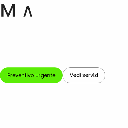
Man v∧∧
Vedi servizi
Preventivo urgente