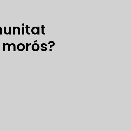
munitat
í morós?