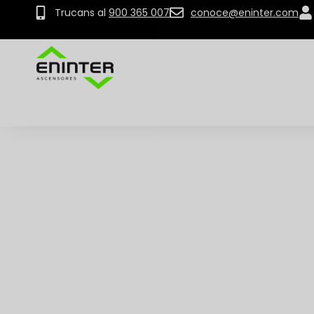
Trucans al
900 365 007
conoce@eninter.com