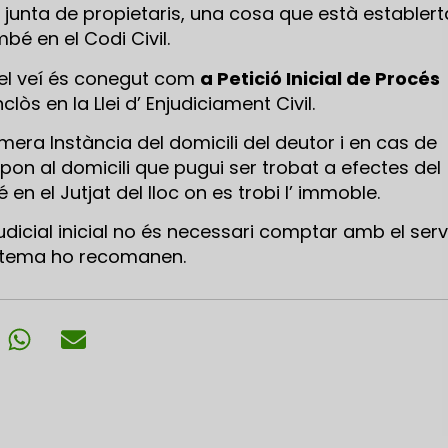
a junta de propietaris, una cosa que està establert
mbé en el Codi Civil.
del veí és conegut com
a Petició Inicial de Procés
inclòs en la Llei d’ Enjudiciament Civil.
imera Instància del domicili del deutor i en cas de
pon al domicili que pugui ser trobat a efectes del
n el Jutjat del lloc on es trobi l’ immoble.
judicial inicial no és necessari comptar amb el serv
el tema ho recomanen.