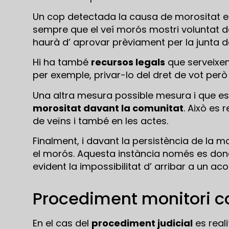
Un cop detectada la causa de morositat e
sempre que el veí morós mostri voluntat de
haurà d’ aprovar prèviament per la junta de
Hi ha també
recursos legals
que serveixen
per exemple, privar-lo del dret de vot però 
Una altra mesura possible mesura i que està 
morositat davant la comunitat
. Això es 
de veïns i també en les actes.
Finalment, i davant la persistència de la m
el morós. Aquesta instància només es don
evident la impossibilitat d’ arribar a un ac
Procediment monitori c
En el cas del
procediment judicial
es real