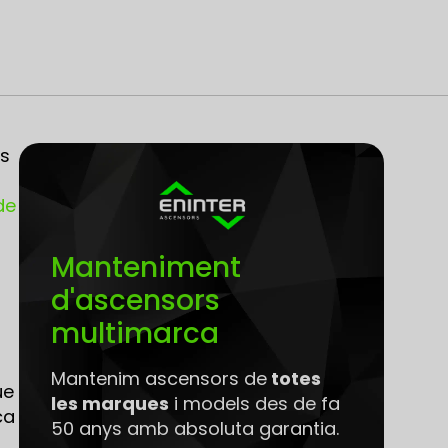
és
de
Manteniment
d'ascensors
multimarca
Mantenim ascensors de
totes
ue
les marques
i models des de fa
ca
50 anys amb absoluta garantia.