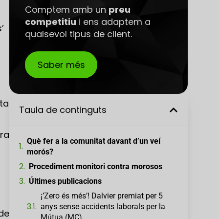
Comptem amb un
preu
competitiu
i ens adaptem a
’
qualsevol tipus de client.
Saber més
nta
Taula de continguts
ra
Què fer a la comunitat davant d’un veí
morós?
Procediment monitori contra morosos
Últimes publicacions
¡’Zero és més’! Dalvier premiat per 5
anys sense accidents laborals per la
 de
Mútua (MC)