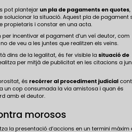
s pot plantejar
un pla de pagaments en quotes
,
 solucionar la situació. Aquest pla de pagament s
 propietaris i constar en una acta.
 per incentivar el pagament d’un veí deutor, com
no de veu a les juntes que realitzen els veïns.
dins de la legalitat, és fer visible la
situació de
realitza per mitjà de publicitat en les citacions a ju
orositat, és
recórrer al procediment judicial
cont
a un cop consumada la via amistosa i quan és
ord amb el deutor.
ontra morosos
itza la presentació d’accions en un termini màxim