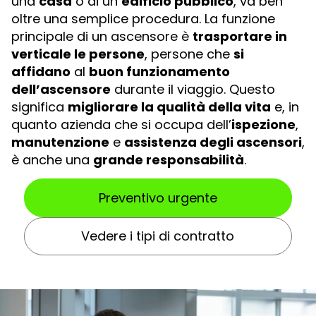
una
casa
o di un
edificio pubblico
, va ben
oltre una semplice procedura. La funzione
principale di un ascensore è
trasportare in
verticale le persone
, persone che
si
affidano
al
buon funzionamento
dell’ascensore
durante il viaggio. Questo
significa
migliorare la qualità della vita
e, in
quanto azienda che si occupa dell’
ispezione
,
manutenzione
e
assistenza degli ascensori
,
è anche una
grande responsabilità
.
Preventivo urgente
Vedere i tipi di contratto