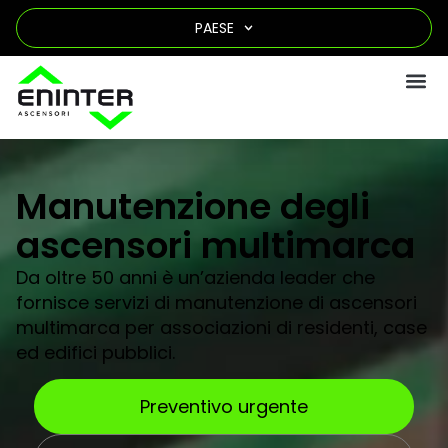
PAESE
Manutenzione degli
ascensori multimarca
Da oltre 50 anni è un’azienda leader che
fornisce servizi di manutenzione di ascensori
multimarca per associazioni di residenti, case
ed edifici pubblici.
Preventivo urgente