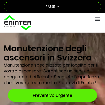
PAESE
Manutenzione degli
ascensori in Svizzera
Manutenzione specializzata per località per il
vostro ascensore. Garantisce un servizio
adeguato ed efficiente. Scegliete l’esperienza
che il vostro team merita. Fidatevi di Eninter!
Preventivo urgente