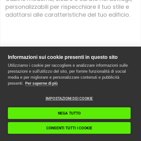
personalizzabili per rispecchiare il tuo stile e
adattarsi alle caratteristiche del tuo edificio.
Informazioni sui cookie presenti in questo sito
Utilizziamo i cookie per raccogliere e analizzare informazioni sulle
prestazioni e sull'utilizzo del sito, per fornire funzionalità di social
media e per migliorare e personalizzare contenuti e pubblicità
presenti.
Per saperne di più
Il primo passo verso una
IMPOSTAZIONI DEI COOKIE
mobilità più sicura ed
efficiente
NEGA TUTTO
Richiedi un preventivo
CONSENTI TUTTI I COOKIE