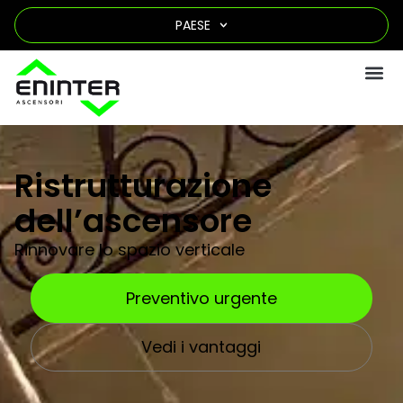
PAESE
Ristrutturazione
dell’ascensore
Rinnovare lo spazio verticale
Preventivo urgente
Vedi i vantaggi