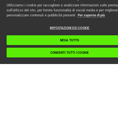
Utilizziamo i cookie per raccogliere e analizzare informazioni sulle presta
sull'utilizzo del sito, per fornire funzionalità di social media e per migliora
personalizzare contenuti e pubblicità presenti.
Per saperne di più
IMPOSTAZIONI DEI COOKIE
NEGA TUTTO
CONSENTI TUTTI I COOKIE