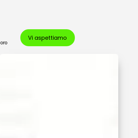
Vi aspettiamo
voro