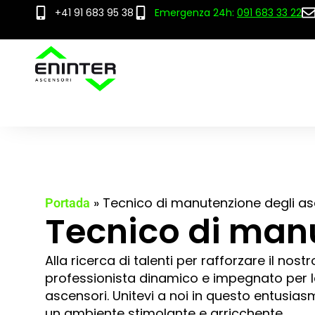
+41 91 683 95 38
Emergenza 24h:
091 683 33 22
»
Tecnico di manutenzione degli as
Portada
Tecnico di manu
Alla ricerca di talenti per rafforzare il n
professionista dinamico e impegnato per l
ascensori. Unitevi a noi in questo entusias
un ambiente stimolante e arricchente.