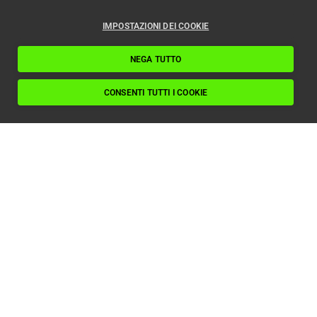
IMPOSTAZIONI DEI COOKIE
NEGA TUTTO
CONSENTI TUTTI I COOKIE
Ascensore bloccato: come prevenirlo con la
manutenzione corretta