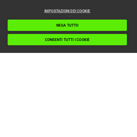
IMPOSTAZIONI DEI COOKIE
NEGA TUTTO
CONSENTI TUTTI I COOKIE
Ascensore bloccato: come prevenirlo con la
manutenzione corretta