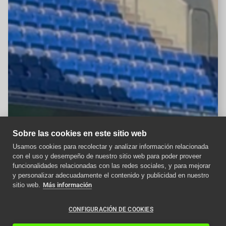
Sobre las cookies en este sitio web
Usamos cookies para recolectar y analizar información relacionada
con el uso y desempeño de nuestro sitio web para poder proveer
Aviso importante
funcionalidades relacionadas con las redes sociales, y para mejorar
y personalizar adecuadamente el contenido y publicidad en nuestro
Como afecta la nueva
sitio web.
Más información
normativa ITC a los
ascensores en 2024
CONFIGURACIÓN DE COOKIES