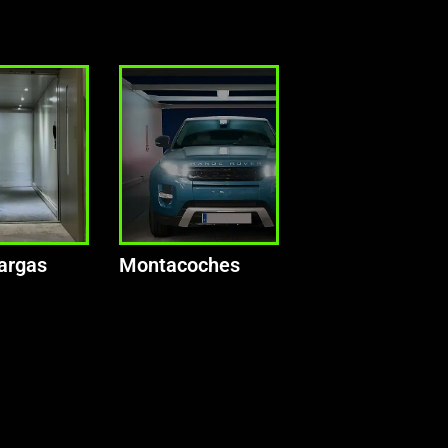
argas
Montacoches