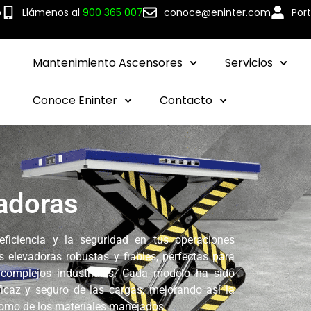
p
Llámenos al
900 365 007
conoce@eninter.com
Port
Mantenimiento Ascensores
Servicios
Conoce Eninter
Contacto
adoras
ficiencia y la seguridad en tus operaciones
 elevadoras robustas y fiables, perfectas para
 complejos industriales. Cada modelo ha sido
caz y seguro de las cargas, mejorando así la
 como de los materiales manejados.