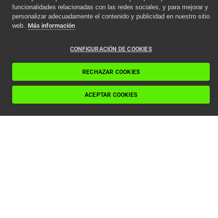
funcionalidades relacionadas con las redes sociales, y para mejorar y
personalizar adecuadamente el contenido y publicidad en nuestro sitio
web.
Más información
CONFIGURACIÓN DE COOKIES
RECHAZAR COOKIES
ACEPTAR COOKIES
Características
Carga máxima:
hasta 500 kg
Recorrido máximo:
12 m
Número máximo de paradas:
4
Velocidad:
0,10–0,15 m/s
Motor hidráulico: 2,2–3 kW según